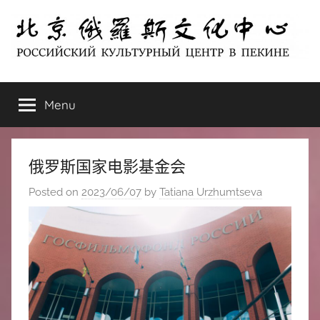
Skip
to
content
北
РОССИЙСКИЙ
КУЛЬТУРНЫЙ
Menu
京
ЦЕНТР
В
ПЕКИНЕ
俄
俄罗斯国家电影基金会
罗
Posted on
2023/06/07
by
Tatiana Urzhumtseva
斯
文
化