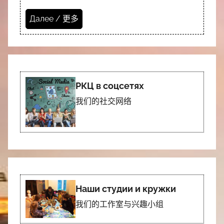
Далее / 更多
РКЦ в соцсетях
我们的社交网络
Наши студии и кружки
我们的工作室与兴趣小组