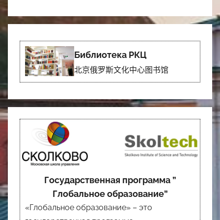
Библиотека РКЦ
北京俄罗斯文化中心图书馆
Государственная программа ”
Глобальное образование”
«Глобальное образование» – это