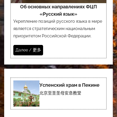
Об основных направлениях ФЦП
«Русский язык»
Укрепление позиций русского языка в мире
является стратегическим национальным
приоритетом Российской Федерации.
Далее / 更多
Успенский храм в Пекине
北京至圣圣母安息教堂