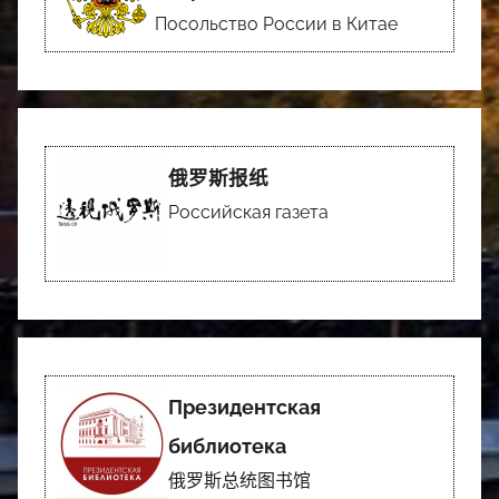
Посольство России в Китае
俄罗斯报纸
Российская газета
Президентская
библиотека
俄罗斯总统图书馆