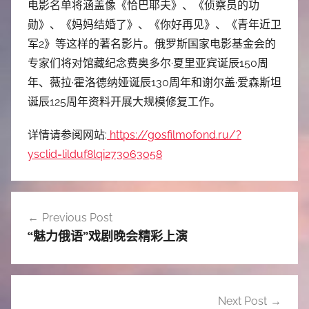
电影名单将涵盖像《恰巴耶夫》、《侦察员的功
勋》、《妈妈结婚了》、《你好再见》、《青年近卫
军2》等这样的著名影片。俄罗斯国家电影基金会的
专家们将对馆藏纪念费奥多尔·夏里亚宾诞辰150周
年、薇拉·霍洛德纳娅诞辰130周年和谢尔盖·爱森斯坦
诞辰125周年资料开展大规模修复工作。
详情请参阅网站:
https://gosfilmofond.ru/?
ysclid=lilduf8lqi273063058
文
Previous Post
章
“
魅力俄语
”
戏剧晚会精彩上演
导
航
Next Post