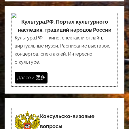
Культура.РФ. Портал культурного
наследия, традиций народов России
Культура.РФ — кино, спектакли онлайн,
виртуальные музеи. Расписание выставок,
концертов, спектаклей. Интересно
о культуре.
Далее / 更多
Консульско-визовые
вопросы