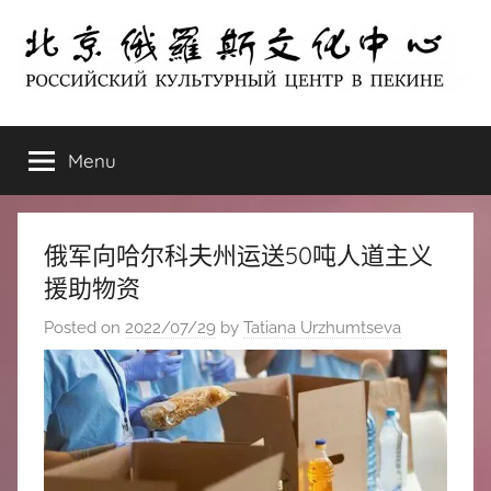
Skip
to
content
北
РОССИЙСКИЙ
КУЛЬТУРНЫЙ
Menu
京
ЦЕНТР
В
ПЕКИНЕ
俄
俄军向哈尔科夫州运送50吨人道主义
罗
援助物资
Posted on
2022/07/29
by
Tatiana Urzhumtseva
斯
文
化