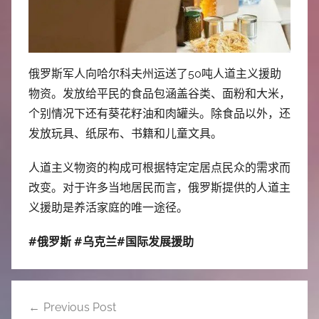
中
心
俄罗斯军人向哈尔科夫州运送了50吨人道主义援助
物资。发放给平民的食品包涵盖谷类、面粉和大米，
个别情况下还有葵花籽油和肉罐头。除食品以外，还
发放玩具、纸尿布、书籍和儿童文具。
人道主义物资的构成可根据特定定居点民众的需求而
改变。对于许多当地居民而言，俄罗斯提供的人道主
义援助是养活家庭的唯一途径。
#俄罗斯 #乌克兰#国际发展援助
文
Previous Post
章