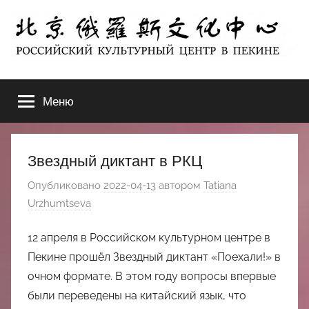
Перейти
к
содержимому
北
РОССИЙСКИЙ
КУЛЬТУРНЫЙ
Меню
京
ЦЕНТР
В
ПЕКИНЕ
俄
Звездный диктант в РКЦ
罗
Опубликовано
2022-04-13
автором
Tatiana
Urzhumtseva
斯
12 апреля в Российском культурном центре в
文
Пекине прошёл Звездный диктант «Поехали!» в
очном формате. В этом году вопросы впервые
化
были переведены на китайский язык, что