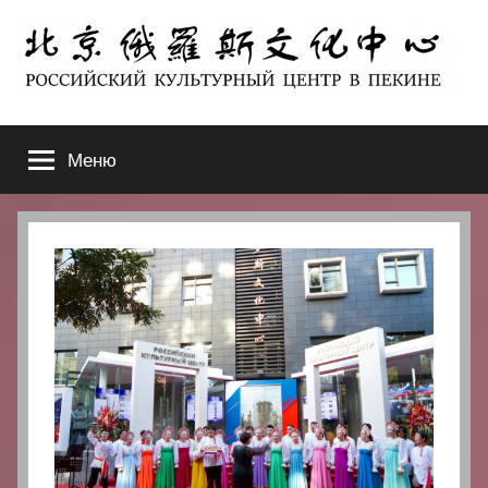
Перейти
к
содержимому
北
РОССИЙСКИЙ
КУЛЬТУРНЫЙ
Меню
京
ЦЕНТР
В
ПЕКИНЕ
俄
罗
斯
文
化