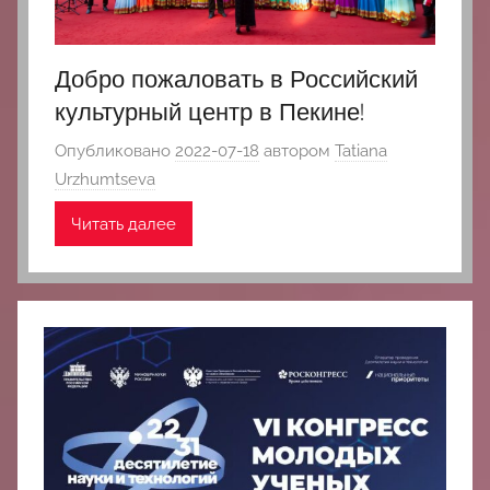
中
心
Добро пожаловать в Российский
культурный центр в Пекине!
Опубликовано
2022-07-18
автором
Tatiana
Urzhumtseva
Читать далее