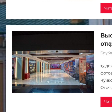
Чит
Выс
отк
Опубл
13 де
фотов
Чуйко
Отече
Чит