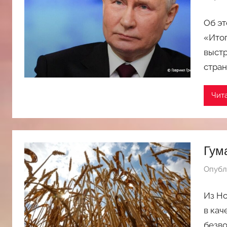
Об эт
«Итог
выстр
стран
Чит
Гум
Опубл
Из Но
в кач
безво