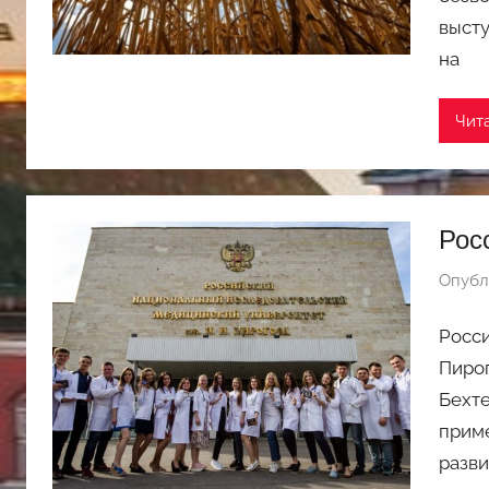
высту
на
Чит
Рос
Опубл
Росси
Пирог
Бехте
приме
разви