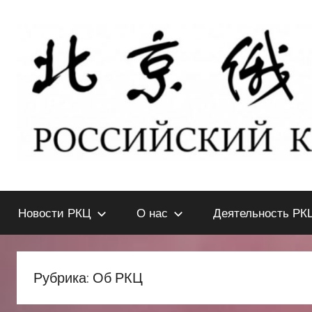
Перейти
к
содержимому
北
РОССИЙСКИЙ
КУЛЬТУРНЫЙ
Новости РКЦ
О нас
Деятельность РК
ЦЕНТР
京
В
ПЕКИНЕ
俄
Рубрика:
Об РКЦ
罗