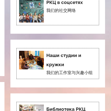
РКЦ в соцсетях
我们的社交网络
Наши студии и
кружки
我们的工作室与兴趣小组
Библиотека РКЦ