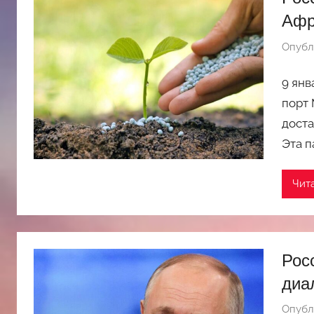
Афр
Опубл
9 янв
порт 
доста
Эта п
Чит
Рос
диа
Опубл