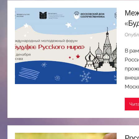
Меж
«Бу
Опубл
В рам
Росси
прож
внеш
Моск
Чит
Рос