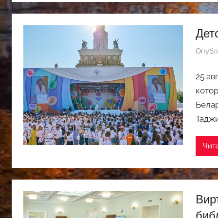
Дет
Опубл
25 ав
котор
Белар
Таджи
Чит
Вир
биб