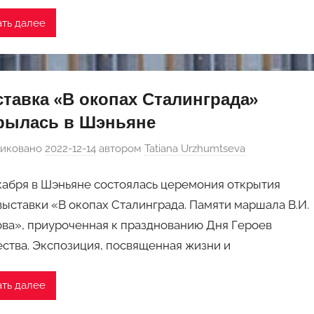
ать далее
тавка «В окопах Сталинграда»
рылась в Шэньяне
иковано
2022-12-14
автором
Tatiana Urzhumtseva
кабря в Шэньяне состоялась церемония открытия
ыставки «В окопах Сталинграда. Памяти маршала В.И.
ва», приуроченная к празднованию Дня Героев
ства. Экспозиция, посвященная жизни и
ать далее