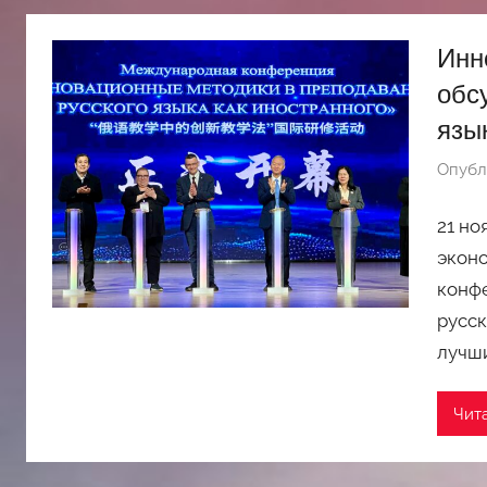
斯
Инн
обс
文
язы
化
Опубл
中
21 но
эконо
心
конф
русск
лучш
Чит