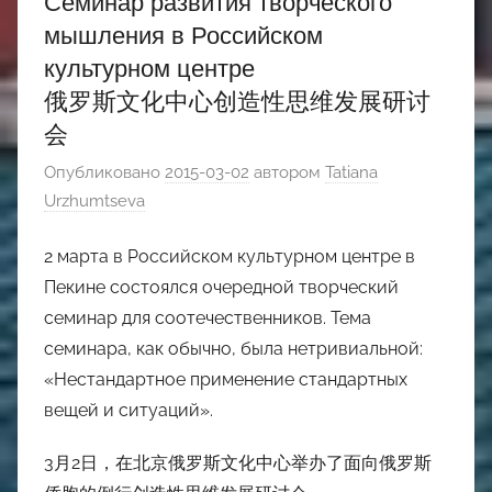
Семинар развития творческого
мышления в Российском
культурном центре
俄罗斯文化中心创造性思维发展研讨
会
Опубликовано
2015-03-02
автором
Tatiana
Urzhumtseva
2 марта в Российском культурном центре в
Пекине состоялся очередной творческий
семинар для соотечественников. Тема
семинара, как обычно, была нетривиальной:
«Нестандартное применение стандартных
вещей и ситуаций».
3月2日，在北京俄罗斯文化中心举办了面向俄罗斯