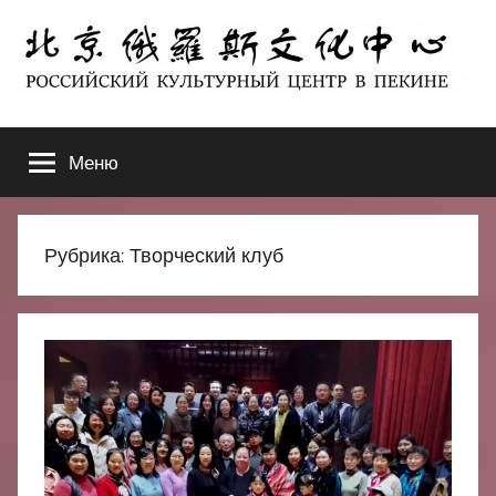
Перейти
к
содержимому
北
РОССИЙСКИЙ
КУЛЬТУРНЫЙ
Меню
京
ЦЕНТР
В
ПЕКИНЕ
俄
Рубрика:
Творческий клуб
罗
斯
文
化