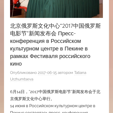
北京俄罗斯文化中心“2017中国俄罗斯
电影节”新闻发布会 Пресс-
конференция в Российском
культурном центре в Пекине в
рамках Фестиваля российского
кино
Опубликовано
2017-06-15
автором
Tatiana
Urzhumtseva
6月14日，“2017中国俄罗斯电影节”新闻发布会于北
京俄罗斯文化中心举行。
14 июня в Российском культурном центре в
Пекине состоялась пресс-конференция