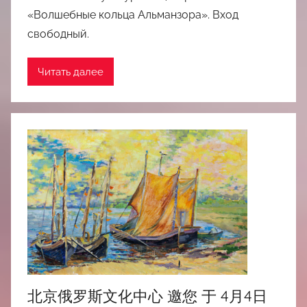
«Волшебные кольца Альманзора». Вход
свободный.
Читать далее
北京俄罗斯文化中心 邀您 于 4月4日