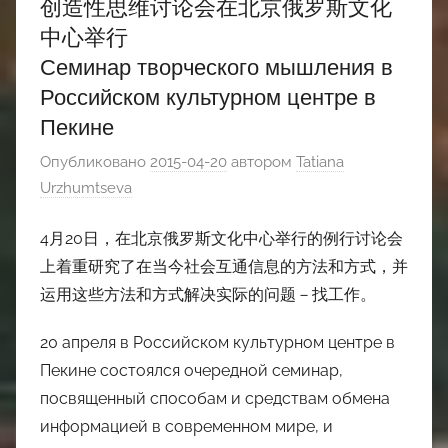
创造性思维讨论会在北京俄罗斯文化
中心举行
Семинар творческого мышления в
Российском культурном центре в
Пекине
Опубликовано
2015-04-20
автором
Tatiana
Urzhumtseva
4月20日，在北京俄罗斯文化中心举行的例行讨论会
上着重研究了在当今社会互通信息的方法和方式，并
运用这些方法和方式解决实际的问题－找工作。
20 апреля в Российском культурном центре в
Пекине состоялся очередной семинар,
посвященный способам и средствам обмена
информацией в современном мире, и