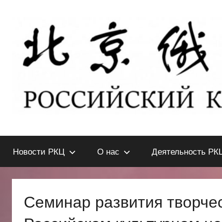
Перейти
к
содержимому
北
РОССИЙСКИЙ
КУЛЬТУРНЫЙ
Новости РКЦ
О нас
Деятельность РК
ЦЕНТР
京
В
ПЕКИНЕ
俄
Семинар развития творче
罗