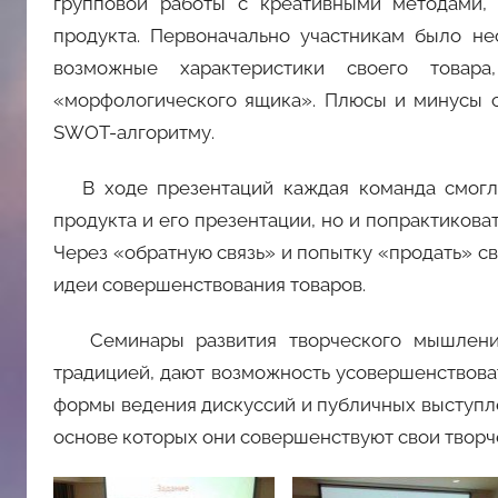
групповой работы с креативными методами, 
продукта. Первоначально участникам было н
возможные характеристики своего това
«морфологического ящика». Плюсы и минусы с
SWOT-алгоритму.
В ходе презентаций каждая команда смогла
продукта и его презентации, но и попрактикова
Через «обратную связь» и попытку «продать» с
идеи совершенствования товаров.
Семинары развития творческого мышления
традицией, дают возможность усовершенствоват
формы ведения дискуссий и публичных выступле
основе которых они совершенствуют свои творч