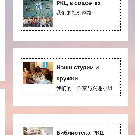
РКЦ в соцсетях
我们的社交网络
Наши студии и
кружки
我们的工作室与兴趣小组
Библиотека РКЦ