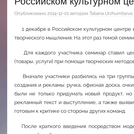
Российском культурном це
斯
Опубликовано
2014-12-01
автором
Tatiana Urzhumtseva
文
1 декабря в Российском культурном центре в
творческого мышления. На этот раз темой семина
化
Для каждого участника семинар ставил цель
中
(товары, услуги) при помощи творческих методов
心
Вначале участники разбились на три группы,
создания и рекламы: ручка, офисная доска, очки
были не только придумать новый продукт, но 
рекламный текст и выступление, а также выяв
готовым к критике со стороны других команд.
После краткого введения посредством модел