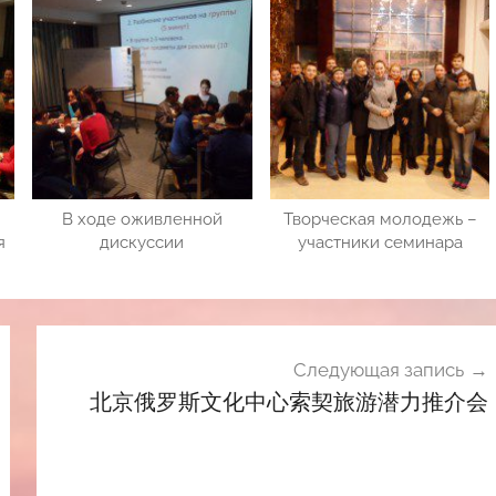
В ходе оживленной
Творческая молодежь –
я
дискуссии
участники семинара
Следующая запись
北京俄罗斯文化中心索契旅游潜力推介会