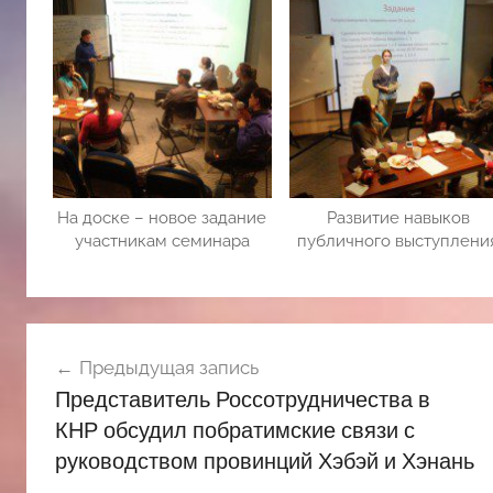
На доске – новое задание
Развитие навыков
участникам семинара
публичного выступлени
Навигация
Предыдущая запись
по
Представитель Россотрудничества в
записям
КНР обсудил побратимские связи с
руководством провинций Хэбэй и Хэнань