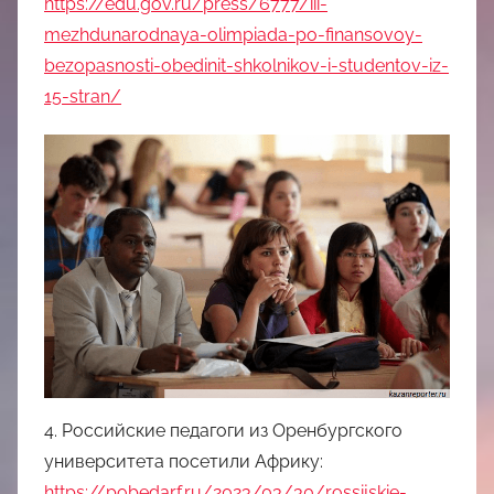
https://edu.gov.ru/press/6777/iii-
mezhdunarodnaya-olimpiada-po-finansovoy-
bezopasnosti-obedinit-shkolnikov-i-studentov-iz-
15-stran/
4. Российские педагоги из Оренбургского
университета посетили Африку:
https://pobedarf.ru/2023/03/30/rossijskie-