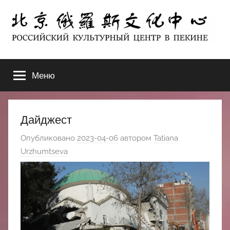
Перейти
к
содержимому
北
РОССИЙСКИЙ
КУЛЬТУРНЫЙ
Меню
京
ЦЕНТР
В
ПЕКИНЕ
俄
Дайджест
罗
Опубликовано
2023-04-06
автором
Tatiana
Urzhumtseva
斯
文
化