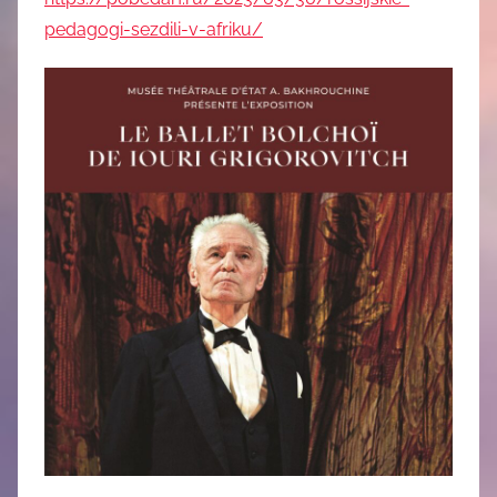
pedagogi-sezdili-v-afriku/