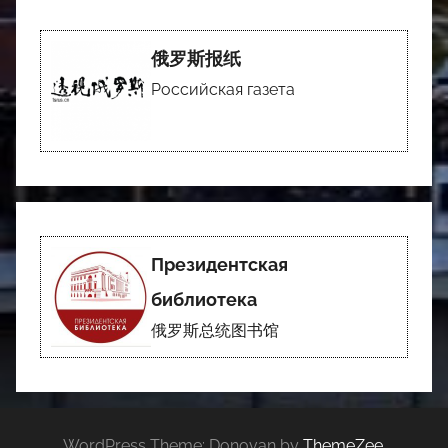
俄罗斯报纸
Российская газета
Президентская
библиотека
俄罗斯总统图书馆
WordPress Theme: Donovan by
ThemeZee
.