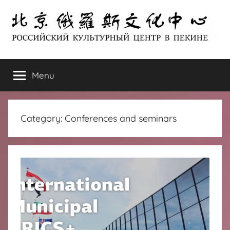
Skip
to
content
北
РОССИЙСКИЙ
КУЛЬТУРНЫЙ
Menu
京
ЦЕНТР
В
ПЕКИНЕ
俄
Category:
Conferences and seminars
罗
斯
文
化