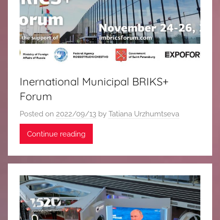
中
心
Inernational Municipal BRIKS+
Forum
Posted on
2022/09/13
by
Tatiana Urzhumtseva
Continue reading