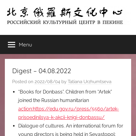
Skip
to
content
北
РОССИЙСКИЙ
КУЛЬТУРНЫЙ
Menu
京
ЦЕНТР
В
ПЕКИНЕ
俄
Digest – 04.08.2022
罗
Posted on
2022/08/04
by
Tatiana Urzhumtseva
斯
“Books for Donbass”. Children from “Artek”
joined the Russian humanitarian
文
action:https://edu.gov.ru/press/5560/artek-
prisoedinilsya-k-akcii-knigi-donbassu/
化
Dialogue of cultures. An international forum for
young directors is being held in Sevastopol: