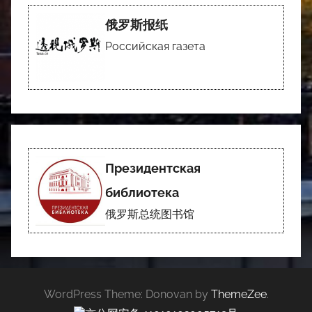
俄罗斯报纸
Российская газета
Президентская
библиотека
俄罗斯总统图书馆
WordPress Theme: Donovan by
ThemeZee
.