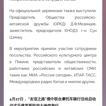
На официальной церемонии также выступили:
Председатель Общества российско-
китайской дружбы (ОРКД) Д.Ф.Мезенцев,
заместитель председателя КНОДЗ г-н Сун
Цзиньу.
В мероприятии приняли участие сотрудники
посольства, Российского культурного центра
в Пекине, представители общественности,
работники российских и китайских СМИ,
такие как: МИА «Россия сегодня», ИТАР-ТАСС,
Международное радио Китая и многие другие.
4
月
27
日
，
“友谊之路”俄中联合摩托车骑行活动启动
仪式于俄罗斯驻华大使馆举行。