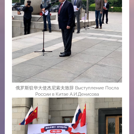
俄罗斯驻华大使杰尼索夫致辞 Выступление Посла
России в Китае А.И.Денисова