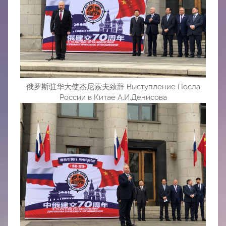
俄罗斯驻华大使杰尼索夫致辞 Выступление Посла
России в Китае А.И.Денисова