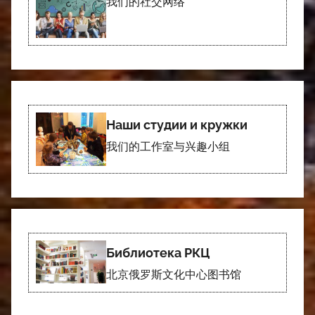
我们的社交网络
Наши студии и кружки
我们的工作室与兴趣小组
Библиотека РКЦ
北京俄罗斯文化中心图书馆