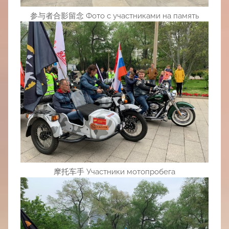
参与者合影留念 Фото с участниками на память
摩托车手 Участники мотопробега