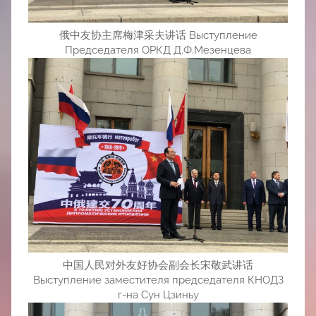
俄中友协主席梅津采夫讲话 Выступление
Председателя ОРКД Д.Ф.Мезенцева
中国人民对外友好协会副会长宋敬武讲话
Выступление заместителя председателя КНОДЗ
г-на Сун Цзиньу