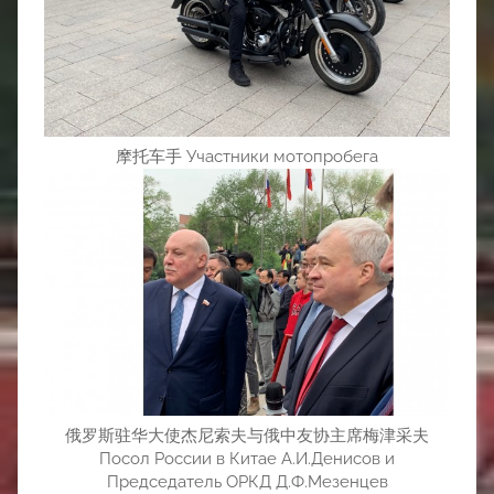
摩托车手 Участники мотопробега
俄罗斯驻华大使杰尼索夫与俄中友协主席梅津采夫
Посол России в Китае А.И.Денисов и
Председатель ОРКД Д.Ф.Мезенцев