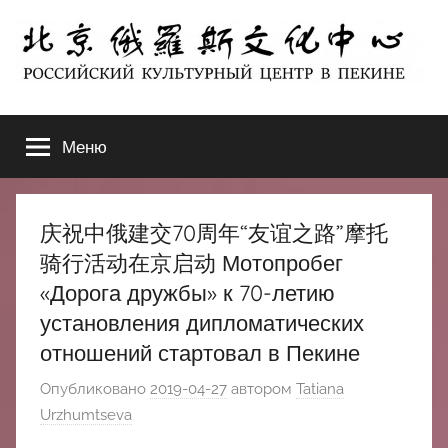
Перейти
к
содержимому
北
РОССИЙСКИЙ
КУЛЬТУРНЫЙ
Меню
京
ЦЕНТР
В
ПЕКИНЕ
俄
庆祝中俄建交70周年“友谊之路”摩托
罗
骑行活动在京启动 Мотопробег
«Дорога дружбы» к 70-летию
斯
установления дипломатических
отношений стартовал в Пекине
文
Опубликовано
2019-04-27
автором
Tatiana
化
Urzhumtseva