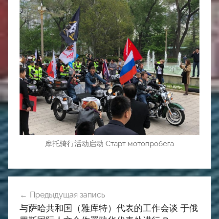
摩托骑行活动启动 Старт мотопробега
Навигация
Предыдущая запись
по
与萨哈共和国（雅库特）代表的工作会谈 于俄