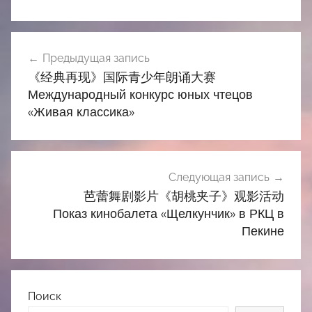
Навигация
Предыдущая запись
по
《经典再现》国际青少年朗诵大赛
записям
Международный конкурс юных чтецов
«Живая классика»
Следующая запись
芭蕾舞剧影片《胡桃夹子》观影活动
Показ кинобалета «Щелкунчик» в РКЦ в
Пекине
Поиск