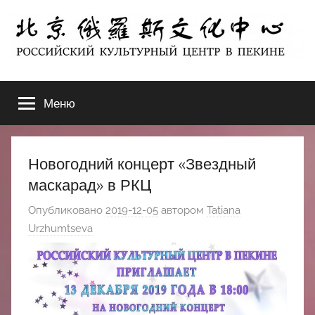
Перейти
к
содержимому
北
РОССИЙСКИЙ
КУЛЬТУРНЫЙ
Меню
京
ЦЕНТР
В
ПЕКИНЕ
俄
Новогодний концерт «Звездный
罗
маскарад» в РКЦ
Опубликовано
2019-12-05
автором
Tatiana
斯
Urzhumtseva
文
化