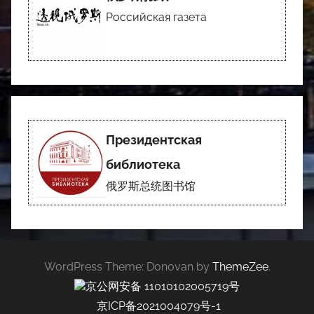
Российская газета
Президентская
библиотека
俄罗斯总统图书馆
WordPress Theme: Donovan by
ThemeZee
.
京公网安备 11010102005719号
京ICP备2021004079号-1