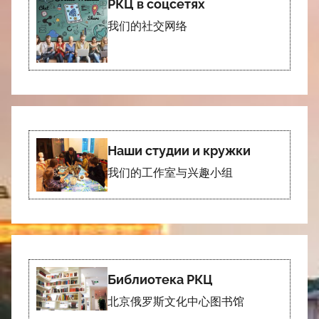
РКЦ в соцсетях
我们的社交网络
Наши студии и кружки
我们的工作室与兴趣小组
Библиотека РКЦ
北京俄罗斯文化中心图书馆