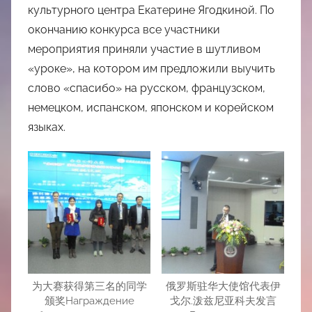
культурного центра Екатерине Ягодкиной. По
окончанию конкурса все участники
мероприятия приняли участие в шутливом
«уроке», на котором им предложили выучить
слово «спасибо» на русском, французском,
немецком, испанском, японском и корейском
языках.
为大赛获得第三名的同学
俄罗斯驻华大使馆代表伊
颁奖Награждение
戈尔.泼兹尼亚科夫发言