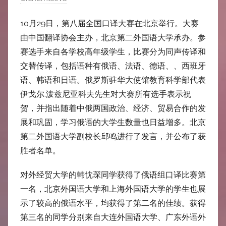
中
10月29日，第八届全国口译大赛在北京举行。大赛
心
由中国翻译协会主办，北京第二外国语大学承办。参
赛选手来自各学校高年级学生，比赛分为同声传译和
交替传译，包括语种有俄语、法语、德语、、西班牙
语、韩语和日语。俄罗斯驻华大使馆教育科学部代表
伊戈尔.泼兹尼亚科夫先生对大赛所有选手表示祝
贺，并指出随着中俄两国政治、经济、贸易合作的发
展和巩固，学习俄语的大学生数量也日益增多。北京
第二外国语大学副校长邱鸣进行了发言，并公布了获
胜者名单。
对外经贸大学的韩忱琛同学获得了俄语组口译比赛第
一名，北京外国语大学和上海外国语大学的学生也展
示了较高的俄语水平，均获得了第二名的佳绩。获得
第三名的同学分别来自大连外国语大学、广东外语外