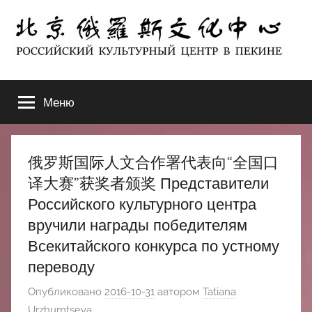
Перейти
к
содержимому
北
РОССИЙСКИЙ
КУЛЬТУРНЫЙ
Меню
京
ЦЕНТР
В
ПЕКИНЕ
俄
俄罗斯国际人文合作署代表向“全国口
罗
译大赛”获奖者颁奖 Представители
Российского культурного центра
斯
вручили награды победителям
Всекитайского конкурса по устному
文
переводу
化
Опубликовано
2016-10-31
автором
Tatiana
Urzhumtseva