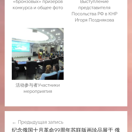
«бронзовых» призеров
Выступление
конкурса и общее фото
представителя
Посольства РФ в КНР
Игоря Позднякова
活动参与者Участники
мероприятия
Навигация
Предыдущая запись
по
纪念俄国十月革命99周年苏联版画珍品展于 俄