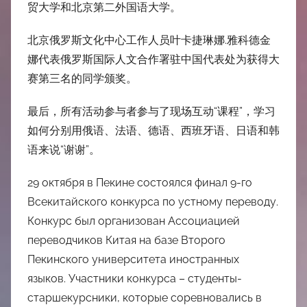
贸大学和北京第二外国语大学。
北京俄罗斯文化中心工作人员叶卡捷琳娜.雅科德金
娜代表俄罗斯国际人文合作署驻中国代表处为获得大
赛第三名的同学颁奖。
最后，所有活动参与者参与了现场互动“课程”，学习
如何分别用俄语、法语、德语、西班牙语、日语和韩
语来说“谢谢”。
29 октября в Пекине состоялся финал 9-го
Всекитайского конкурса по устному переводу.
Конкурс был организован Ассоциацией
переводчиков Китая на базе Второго
Пекинского университета иностранных
языков. Участники конкурса – студенты-
старшекурсники, которые соревновались в