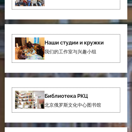
Наши студии и кружки
我们的工作室与兴趣小组
Библиотека РКЦ
北京俄罗斯文化中心图书馆