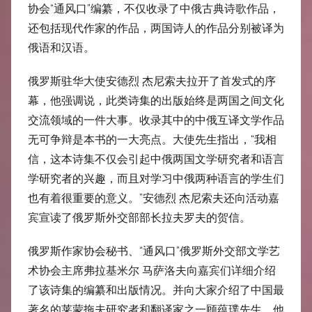
中
协会“通风口”编纂，不仅收录了中俄古典诗歌作品，
还包括现代作家的作品，两国诗人的作品分别被译为
心
俄语和汉语。
俄罗斯驻华大使安德烈 杰尼索夫拉开了首发式的序
幕，他强调说，此类诗集的出版始终是两国之间文化
交流领域的一件大事。收录其中的中俄互译文学作品
无可争辩是本书的一大亮点。大使先生指出，“我相
信，这本诗集不仅会引起中俄两国文学研究者和语言
学研究者的兴趣，而且对学习中俄两种语言的学生们
也有着很重要的意义。”安德烈 杰尼索夫还向活动嘉
宾宣读了俄罗斯外交部部长拉夫罗夫的贺信。
俄罗斯作家协会秘书、“通风口”俄罗斯外交部文学艺
术协会主席弗拉基米尔 马萨洛夫向嘉宾们详细介绍
了该诗集的编纂和出版情况。并向大家介绍了中国最
著名的莱蒙拖夫研究者和翻译家之一顾蕴璞先生，他