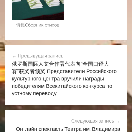
诗集Сборник стихов
Навигация
Предыдущая запись
по
俄罗斯国际人文合作署代表向“全国口译大
записям
赛”获奖者颁奖 Представители Российского
культурного центра вручили награды
победителям Всекитайского конкурса по
устному переводу
Следующая запись
Он-лайн спектакль Театра им. Владимира