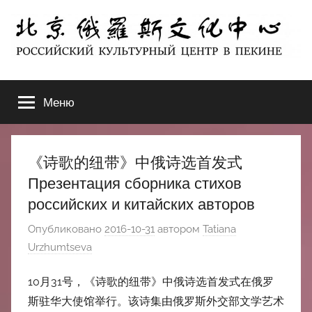
Перейти
к
содержимому
北
РОССИЙСКИЙ
КУЛЬТУРНЫЙ
Меню
京
ЦЕНТР
В
ПЕКИНЕ
俄
《诗歌的纽带》中俄诗选首发式
罗
Презентация сборника стихов
российских и китайских авторов
斯
Опубликовано
2016-10-31
автором
Tatiana
文
Urzhumtseva
化
10月31号，《诗歌的纽带》中俄诗选首发式在俄罗
斯驻华大使馆举行。该诗集由俄罗斯外交部文学艺术