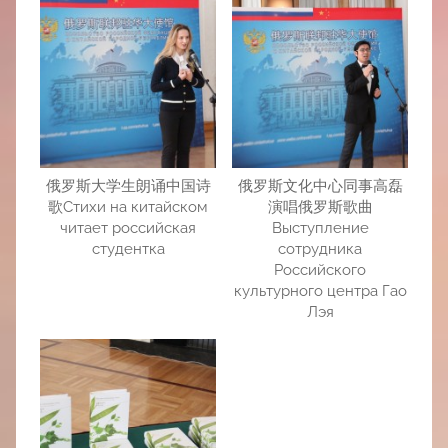
俄罗斯大学生朗诵中国诗
俄罗斯文化中心同事高磊
歌Стихи на китайском
演唱俄罗斯歌曲
читает российская
Выступление
студентка
сотрудника
Российского
культурного центра Гао
Лэя