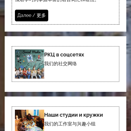
Далее / 更多
РКЦ в соцсетях
我们的社交网络
Наши студии и кружки
我们的工作室与兴趣小组