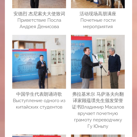
安德烈 杰尼索夫大使致词
活动现场高朋满座
Приветствие Посла
Почетные гости
Андрея Денисова
мероприятия
中国学生代表朗诵诗歌
弗拉基米尔 马萨洛夫向翻
Выступление одного из
译家顾蕴璞先生颁发荣誉
китайских студентов
证书Владимир Масалов
вручает почетную
грамоту переводчику
Гу Юньпу