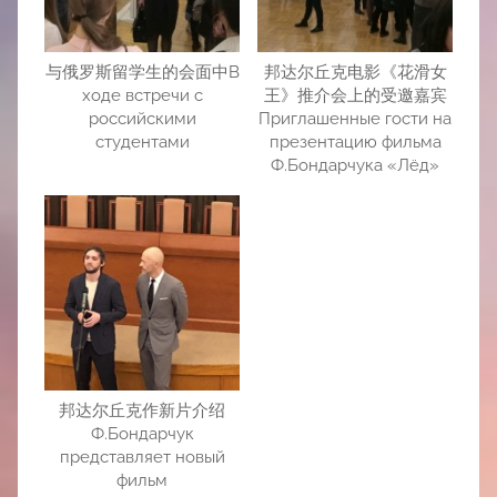
与俄罗斯留学生的会面中В
邦达尔丘克电影《花滑女
ходе встречи с
王》推介会上的受邀嘉宾
российскими
Приглашенные гости на
студентами
презентацию фильма
Ф.Бондарчука «Лёд»
邦达尔丘克作新片介绍
Ф.Бондарчук
представляет новый
фильм