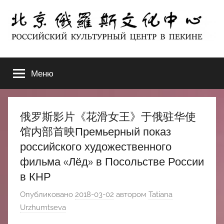
Перейти
к
содержимому
北
РОССИЙСКИЙ
КУЛЬТУРНЫЙ
Меню
京
ЦЕНТР
В
ПЕКИНЕ
俄
俄罗斯影片《花滑女王》于俄驻华使
罗
馆内部首映Премьерный показ
российского художественного
斯
фильма «Лёд» в Посольстве России
в КНР
文
Опубликовано
2018-03-02
автором
Tatiana
化
Urzhumtseva