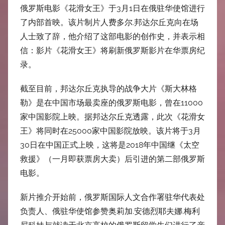
中
俄罗斯电影《花滑女王》于3月1日在俄驻华使馆进行
了内部首映。该片制片人费多尔.邦达尔丘克向在场
心
人士致了辞，他介绍了这部电影的创作史，并表示相
信：影片《花滑女王》将刷新俄罗斯影片在华票房纪
录。
截至目前，邦达尔丘克执导的战争大片《斯大林格
勒》是在中国市场最卖座的俄罗斯电影，曾在11000
家中国影院上映。据邦达尔丘克透露，此次《花滑女
王》将同时在25000家中国影院放映。该片将于3月
30日在中国正式上映，这将是2018年中国继《太空
救援》（一月即获票房大卖）后引进的第二部俄罗斯
电影。
新片推介开始前，俄罗斯国际人文合作署驻华代表处
负责人、俄驻华使馆参赞奥莉加.安德烈耶夫娜.梅利