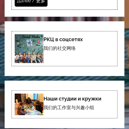
Далее / 更多
РКЦ в соцсетях
我们的社交网络
Наши студии и кружки
我们的工作室与兴趣小组