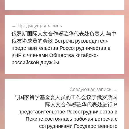
Навигация
Предыдущая запись
по
俄罗斯国际人文合作署驻华代表处负责人 与中
записям
俄友协成员的会谈 Встреча руководителя
представительства Россотрудничества в
КНР с членами Общества китайско-
российской дружбы
Следующая запись
与国家留学基金委人员的工作会议于俄罗斯国
际人文合作署驻华代表处进行 В
представительстве Россотрудничества в
Пекине состоялась рабочая встреча с
сотрудниками Государственного