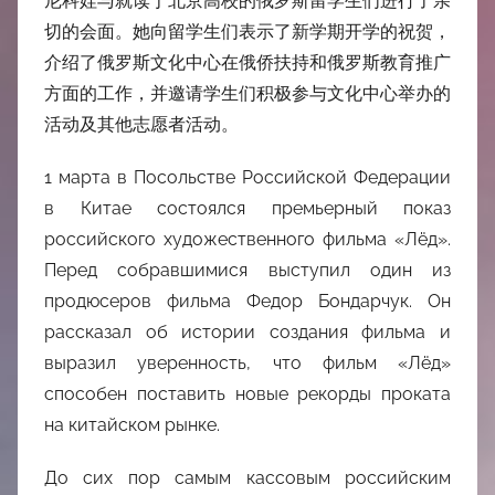
尼科娃与就读于北京高校的俄罗斯留学生们进行了亲
切的会面。她向留学生们表示了新学期开学的祝贺，
介绍了俄罗斯文化中心在俄侨扶持和俄罗斯教育推广
方面的工作，并邀请学生们积极参与文化中心举办的
活动及其他志愿者活动。
1 марта в Посольстве Российской Федерации
в Китае состоялся премьерный показ
российского художественного фильма «Лёд».
Перед собравшимися выступил один из
продюсеров фильма Федор Бондарчук. Он
рассказал об истории создания фильма и
выразил уверенность, что фильм «Лёд»
способен поставить новые рекорды проката
на китайском рынке.
До сих пор самым кассовым российским