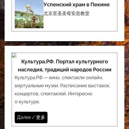
Успенский храм в Пекине
北京至圣圣母安息教堂
Культура.РФ. Портал культурного
наследия, традиций народов России
Культура.РФ — кино, спектакли онлайн,
виртуальные музеи. Расписание выставок,
концертов, спектаклей. Интересно
о культуре.
Далее / 更多