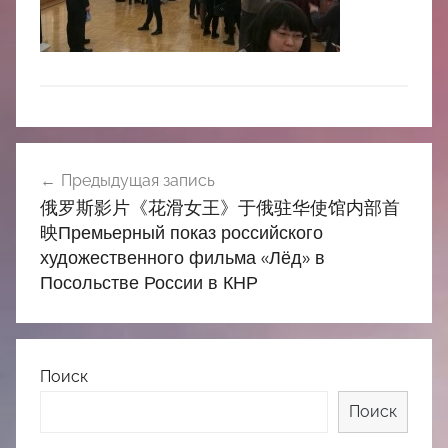
中
心
Навигация
Предыдущая запись
по
俄罗斯影片《花滑女王》于俄驻华使馆内部首
записям
映Премьерный показ российского
художественного фильма «Лёд» в
Посольстве России в КНР
Поиск
Поиск