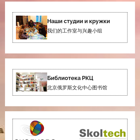
Наши студии и кружки
我们的工作室与兴趣小组
Библиотека РКЦ
北京俄罗斯文化中心图书馆