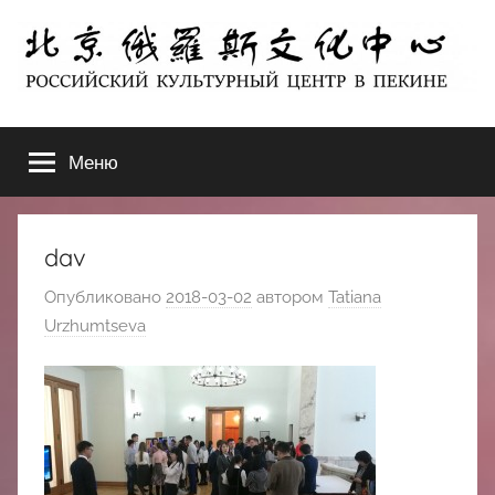
Перейти
к
содержимому
北
РОССИЙСКИЙ
КУЛЬТУРНЫЙ
Меню
京
ЦЕНТР
В
ПЕКИНЕ
俄
dav
罗
Опубликовано
2018-03-02
автором
Tatiana
Urzhumtseva
斯
文
化