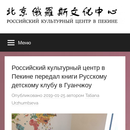
Перейти
к
содержимому
北
РОССИЙСКИЙ
КУЛЬТУРНЫЙ
Меню
京
ЦЕНТР
В
ПЕКИНЕ
俄
Российский культурный центр в
罗
Пекине передал книги Русскому
детскому клубу в Гуанчжоу
斯
Опубликовано
2019-01-25
автором
Tatiana
文
Urzhumtseva
化