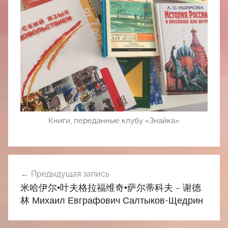
Книги, переданные клубу «Знайка»
Навигация
Предыдущая запись
по
米哈伊尔•叶夫格拉福维奇•萨尔蒂科夫 – 谢德
записям
林 Михаил Евграфович Салтыков-Щедрин