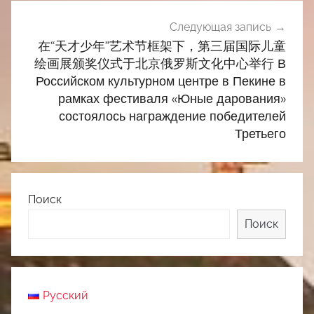
Следующая запись
在“天才少年”艺术节框架下，第三届国际儿童
绘画展颁奖仪式于北京俄罗斯文化中心举行 В
Российском культурном центре в Пекине в
рамках фестиваля «Юные дарования»
состоялось награждение победителей
Третьего
Поиск
Поиск
Русский