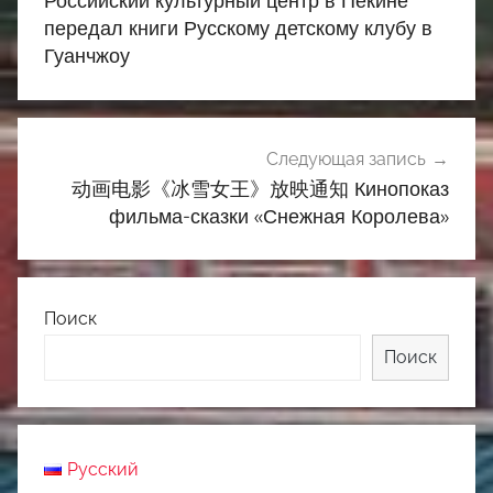
Российский культурный центр в Пекине
записям
передал книги Русскому детскому клубу в
Гуанчжоу
Следующая запись
动画电影《冰雪女王》放映通知 Кинопоказ
фильма-сказки «Снежная Королева»
Поиск
Поиск
Русский