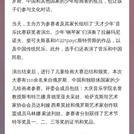
罗斯、中国和其他国家的少年绘画者的焦点，也让孩
子们参与文化对话。
当天，主办方为参赛者及其家长组织了“天才少年”音
乐比赛获奖者演出。少年“钢琴家”们演奏了拉赫玛尼
诺夫、柴可夫斯基和И.Штраус斯特劳斯的作品，以
及中国传统民乐。此外，选手们还表演了管乐和中国
民歌。
演出结束后，进行了儿童绘画大赛总结和颁奖。本次
大赛有110余名来自俄罗斯、中国和独联体国家的少
儿绘画者参赛。评委会成员包括：大庆音乐学院名誉
教授斯韦特兰娜.库德里亚夫采娃、哈萨克斯坦艺术
家协会会员达利娅.西希莫娃和俄罗斯艺术家创作联
盟成员马林娜.索波列娃。参赛者分别获得了艺术节
特等奖及一、二、三等奖的证书和奖品。