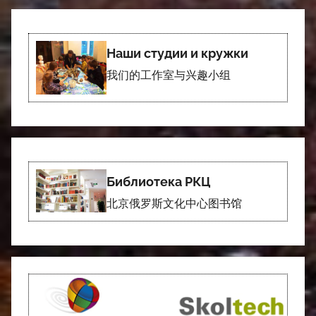
Наши студии и кружки
我们的工作室与兴趣小组
Библиотека РКЦ
北京俄罗斯文化中心图书馆