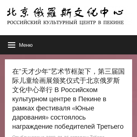
Перейти
к
содержимому
北
РОССИЙСКИЙ
КУЛЬТУРНЫЙ
Меню
京
ЦЕНТР
В
ПЕКИНЕ
俄
在“天才少年”艺术节框架下，第三届国
罗
际儿童绘画展颁奖仪式于北京俄罗斯
文化中心举行 В Российском
斯
культурном центре в Пекине в
рамках фестиваля «Юные
文
дарования» состоялось
化
награждение победителей Третьего