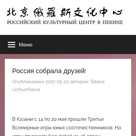
Перейти
к
содержимому
北
РОССИЙСКИЙ
КУЛЬТУРНЫЙ
Меню
京
ЦЕНТР
В
ПЕКИНЕ
俄
Россия собрала друзей!
罗
Опубликовано
2017-05-20
автором
Tatiana
Urzhumtseva
斯
文
В Казани с 14 по 20 мая прошли Третьи
化
Всемирные игры юных соотечественников. На