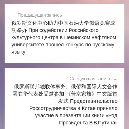
Навигация
Предыдущая запись
по
俄罗斯文化中心助力中国石油大学俄语竞赛成
записям
功举办 При содействии Российского
культурного центра в Пекинском нефтяном
университете прошел конкурс по русскому
языку
Следующая запись
俄罗斯联邦独联体事务、俄侨和国际人文合作
署驻华代表处受邀参加 《普京家族》中文版首
发式 Представительство
Россотрудничества в Китае приняло
участие в презентации книги «Род
Президента В.В.Путина»