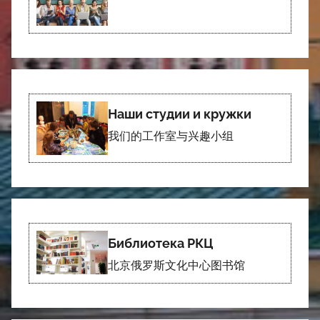
Наши студии и кружки
我们的工作室与兴趣小组
Библиотека РКЦ
北京俄罗斯文化中心图书馆