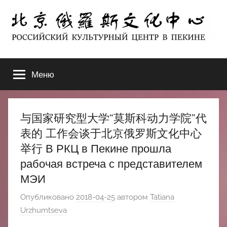
Перейти
к
содержимому
北
РОССИЙСКИЙ
КУЛЬТУРНЫЙ
Меню
京
ЦЕНТР
В
ПЕКИНЕ
俄
与国家研究型大学“莫斯科动力学院”代
罗
表的 工作会谈于北京俄罗斯文化中心
举行 В РКЦ в Пекине прошла
斯
рабочая встреча с представителем
МЭИ
文
Опубликовано
2018-04-25
автором
Tatiana
化
Urzhumtseva