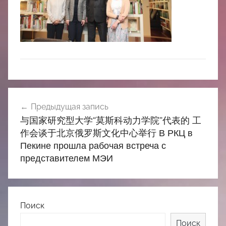
中
心
Навигация
Предыдущая запись
по
与国家研究型大学“莫斯科动力学院”代表的 工
записям
作会谈于北京俄罗斯文化中心举行 В РКЦ в
Пекине прошла рабочая встреча с
представителем МЭИ
Поиск
Поиск