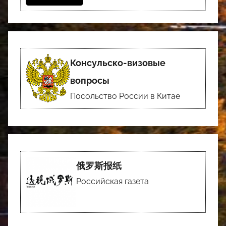
Консульско-визовые
вопросы
Посольство России в Китае
俄罗斯报纸
Российская газета