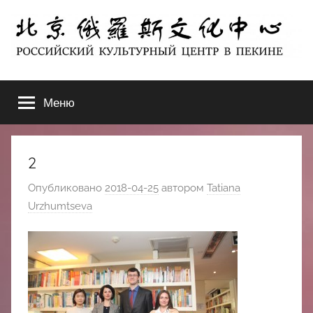
Перейти
к
содержимому
北
РОССИЙСКИЙ
КУЛЬТУРНЫЙ
Меню
京
ЦЕНТР
В
ПЕКИНЕ
俄
2
罗
Опубликовано
2018-04-25
автором
Tatiana
Urzhumtseva
斯
文
化