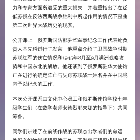
力和专家方面所遭受的重大损失，并着重指出了在贬
低苏俄在反法西斯战争胜利中所起作用的情况下歪曲
第二次世界大战历史的现实。
公开课上，俄罗斯国防部驻华军事纪念工作代表处负
责人基先科进行了发言，他重点介绍了卫国战争时期
苏联红军的伤亡情况和1945年8月至9月满洲战略攻
势和中国东北的解放。他还谈到了俄罗斯驻华大使馆
正在进行的确定阵亡与失踪苏联战士姓名并在中国境
内予以纪念的工作。
本次公开课系由文化中心员工和俄罗斯使馆学校七年
级学生们（在数学老师安德烈耶夫娜的指导下）共同
筹备。
同学们讲述了在前线作战的苏联杰出学者们的命运，