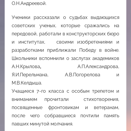
О.Н.Андреевой.
Ученики рассказали о судьбах выдающихся
советских ученых, которые сражались на
передовой, работали в конструкторских бюро
и институтах, своими изобретениями и
разработками приближали Победу в войне.
Школьники вспомнили о заслугах академиков
А.Н.Крылова
,
А.П.Александрова,
Я.И.Перельмана, А.В.Погорелова и
М.В.Келдыша.
Учащиеся 7-го класса с особым трепетом и
вниманием прочитали стихотворения,
посвященные фронтовикам и ветеранам,
после чего собравшиеся почтили память
павших минутой молчания.