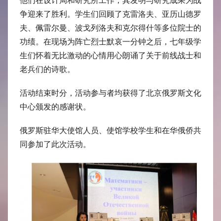
他们在设计局和研究所工作，其发明与研究成果为战
争迎来了胜利。学生们回顾了克雷洛夫、亚历山德罗
夫、佩雷尔曼、波戈列洛夫和克尔得什等多位院士的
功绩。在现场为阵亡烈士默哀一分钟之后，七年级学
生们怀着无比激动的心情用心朗诵了关于前线战士和
老兵们的诗歌。
活动结束时分，活动参与者均获得了北京俄罗斯文化
中心颁发的感谢状。
俄罗斯驻华大使馆人员、使馆学校学生和在华俄侨共
同参加了此次活动。