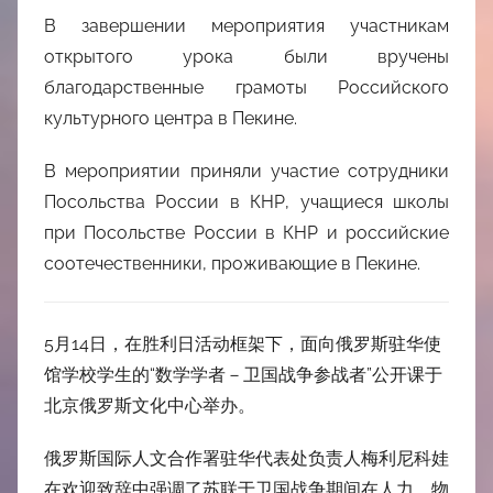
В завершении мероприятия участникам
открытого урока были вручены
благодарственные грамоты Российского
культурного центра в Пекине.
В мероприятии приняли участие сотрудники
Посольства России в КНР, учащиеся школы
при Посольстве России в КНР и российские
соотечественники, проживающие в Пекине.
5月14日，在胜利日活动框架下，面向俄罗斯驻华使
馆学校学生的“数学学者－卫国战争参战者”公开课于
北京俄罗斯文化中心举办。
俄罗斯国际人文合作署驻华代表处负责人梅利尼科娃
在欢迎致辞中强调了苏联于卫国战争期间在人力、物