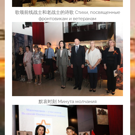
歌颂前线战士和老战士的诗歌 Стихи, посвященные
фронтовикам и ветеранам
默哀时刻 Минута молчания