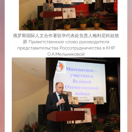
俄罗斯国际人文合作署驻华代表处负责人梅利尼科娃致
辞 Приветственное слово руководителя
представительства Россотрудничества в КНР
О.А.Мельниковой