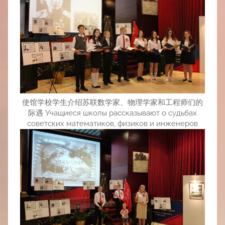
使馆学校学生介绍苏联数学家、物理学家和工程师们的
际遇 Учащиеся школы рассказывают о судьбах
советских математиков, физиков и инженеров