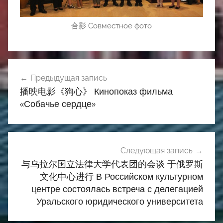
合影 Совместное фото
Навигация
Предыдущая запись
по
播映电影《狗心》 Кинопоказ фильма
записям
«Собачье сердце»
Следующая запись
与乌拉尔国立法律大学代表团的会谈 于俄罗斯
文化中心进行 В Российском культурном
центре состоялась встреча с делегацией
Уральского юридического университета