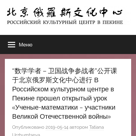
Перейти
к
содержимому
北
РОССИЙСКИЙ
КУЛЬТУРНЫЙ
Меню
京
ЦЕНТР
В
ПЕКИНЕ
俄
“数学学者－卫国战争参战者”公开课
罗
于北京俄罗斯文化中心进行 В
Российском культурном центре в
斯
Пекине прошел открытый урок
«Ученые-математики – участники
文
Великой Отечественной войны»
化
Опубликовано
2019-05-14
автором
Tatiana
Urzhumtseva