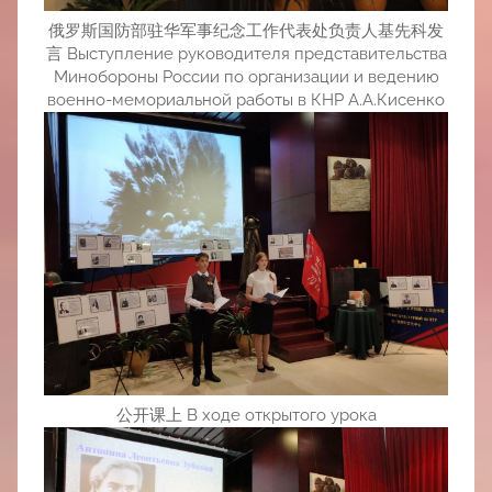
俄罗斯国防部驻华军事纪念工作代表处负责人基先科发
言 Выступление руководителя представительства
Минобороны России по организации и ведению
военно-мемориальной работы в КНР А.А.Кисенко
公开课上 В ходе открытого урока