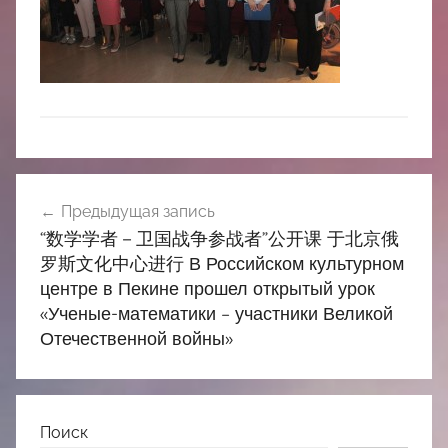
中
心
Навигация
Предыдущая запись
по
“数学学者－卫国战争参战者”公开课 于北京俄
записям
罗斯文化中心进行 В Российском культурном
центре в Пекине прошел открытый урок
«Ученые-математики – участники Великой
Отечественной войны»
Поиск