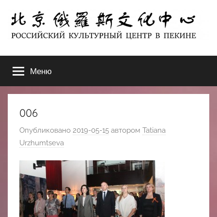
Перейти
к
содержимому
北
РОССИЙСКИЙ
КУЛЬТУРНЫЙ
Меню
京
ЦЕНТР
В
ПЕКИНЕ
俄
006
罗
Опубликовано
2019-05-15
автором
Tatiana
Urzhumtseva
斯
文
化