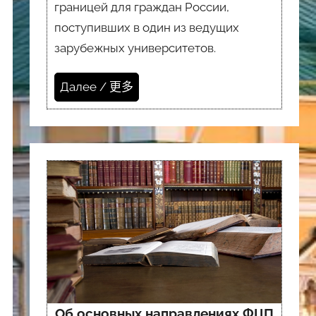
границей для граждан России,
поступивших в один из ведущих
зарубежных университетов.
Далее / 更多
Об основных направлениях ФЦП