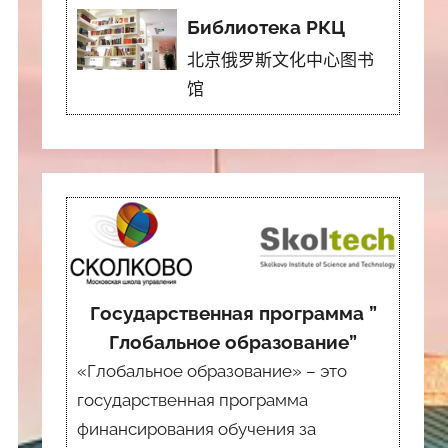
Библиотека РКЦ
北京俄罗斯文化中心图书
馆
Государственная программа ”
Глобальное образование”
«Глобальное образование» – это
государственная программа
финансирования обучения за