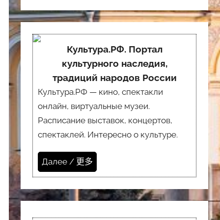
Культура.РФ. Портал
культурного наследия,
традиций народов России
Культура.РФ — кино, спектакли
онлайн, виртуальные музеи.
Расписание выставок, концертов,
спектаклей. Интересно о культуре.
Далее / 更多