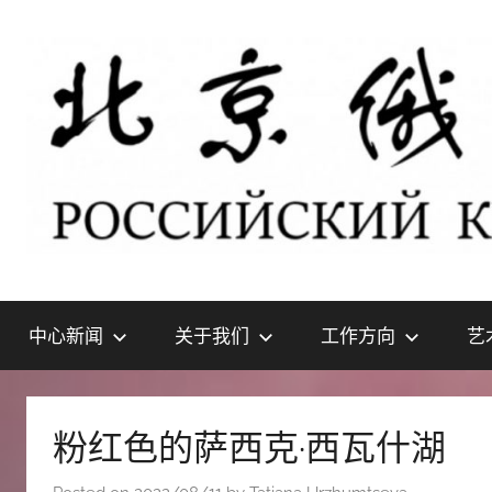
Skip
to
content
北
РОССИЙСКИЙ
КУЛЬТУРНЫЙ
中心新闻
关于我们
工作方向
艺
ЦЕНТР
京
В
ПЕКИНЕ
俄
粉红色的萨西克·西瓦什湖
罗