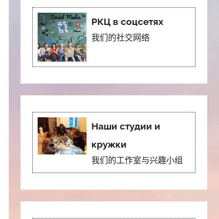
РКЦ в соцсетях
我们的社交网络
Наши студии и
кружки
我们的工作室与兴趣小组