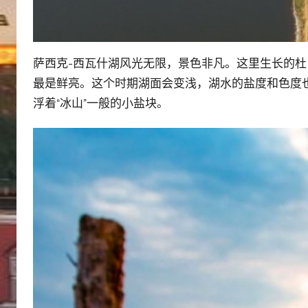
萨西克-西瓦什湖风光无限，景色非凡。这里生长的
最是鲜亮。这个时期湖面会变浅，湖水的盐度和色度
浮着“冰山”一般的小盐块。