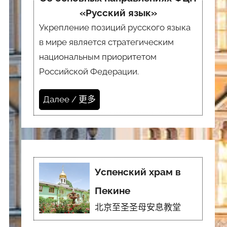
«Русский язык»
Укрепление позиций русского языка
в мире является стратегическим
национальным приоритетом
Российской Федерации.
Далее / 更多
Успенский храм в
Пекине
北京至圣圣母安息教堂