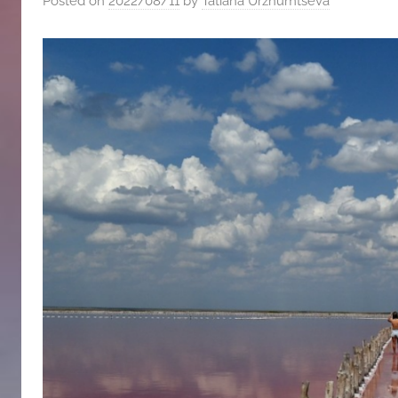
Posted on
2022/08/11
by
Tatiana Urzhumtseva
斯
文
化
中
心