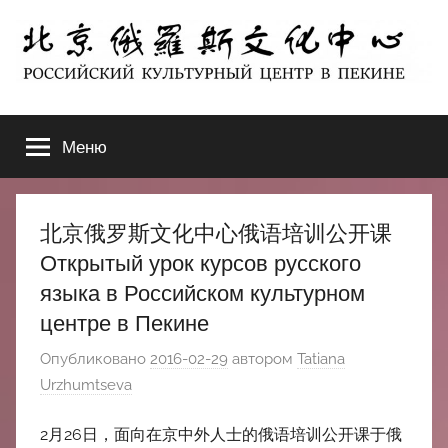
Перейти
к
содержимому
北
РОССИЙСКИЙ
КУЛЬТУРНЫЙ
Меню
京
ЦЕНТР
В
ПЕКИНЕ
俄
北京俄罗斯文化中心俄语培训公开课
罗
Открытый урок курсов русского
языка в Российском культурном
斯
центре в Пекине
文
Опубликовано
2016-02-29
автором
Tatiana
Urzhumtseva
化
2月26日，面向在京中外人士的俄语培训公开课于俄