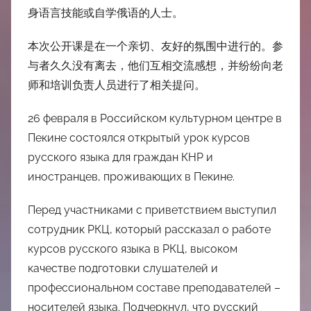
身语言技能或自学俄语的人士。
本次公开课是在一个亲切、友好的氛围中进行的。参
与者久久没有离去，他们互相交流感想，并纷纷向老
师和培训负责人员进行了相关提问。
26 февраля в Российском культурном центре в
Пекине состоялся открытый урок курсов
русского языка для граждан КНР и
иностранцев, проживающих в Пекине.
Перед участниками с приветствием выступил
сотрудник РКЦ, который рассказал о работе
курсов русского языка в РКЦ, высоком
качестве подготовки слушателей и
профессиональном составе преподавателей –
носителей языка. Подчеркнул, что русский