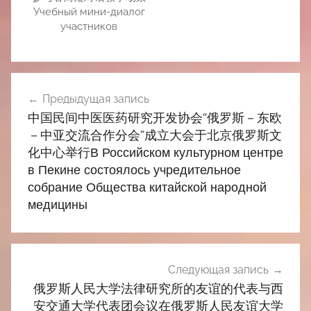
Учебный мини-диалог
участников
Навигация
Предыдущая запись
по
中国民间中医医药研究开发协会“俄罗斯－东欧
записям
－中亚交流合作分会”成立大会于北京俄罗斯文
化中心举行В Российском культурном центре
в Пекине состоялось учредительное
собрание Общества китайской народной
медицины
Следующая запись
俄罗斯人民大学法律研究所的友谊的代表与西
安交通大学代表团会议在俄罗斯人民友谊大学