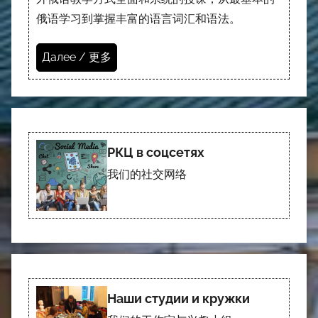
俄语学习到掌握丰富的语言词汇和语法。
Далее / 更多
РКЦ в соцсетях
我们的社交网络
Наши студии и кружки