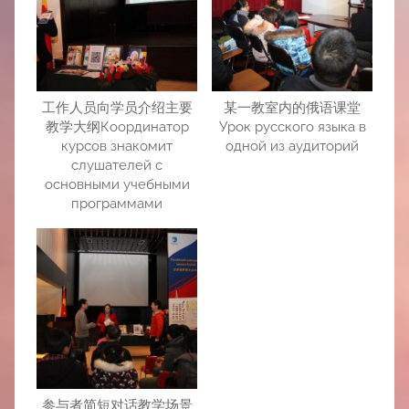
工作人员向学员介绍主要
某一教室内的俄语课堂
教学大纲Координатор
Урок русского языка в
курсов знакомит
одной из аудиторий
слушателей с
основными учебными
программами
参与者简短对话教学场景