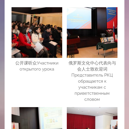
公开课听众Участники
俄罗斯文化中心代表向与
открытого урока
会人士致欢迎词
Представитель РКЦ
обращается к
участникам с
приветственным
словом