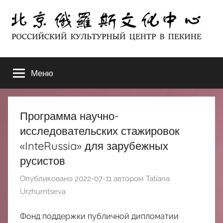
Перейти
к
содержимому
北
РОССИЙСКИЙ
КУЛЬТУРНЫЙ
Меню
京
ЦЕНТР
В
ПЕКИНЕ
俄
Программа научно-
罗
исследовательских стажировок
«InteRussia» для зарубежных
斯
русистов
文
Опубликовано
2022-07-11
автором
Tatiana
Urzhumtseva
化
Фонд поддержки публичной дипломатии