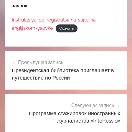
заявок
.
Instruktsiya-po-registratsii-na-sajte-na-
anglijskom-yazyke
Скачать
Навигация
Предыдущая запись
по
Президентская библиотека приглашает в
записям
путешествие по России
Следующая запись
Программа стажировок иностранных
журналистов «InteRussia»