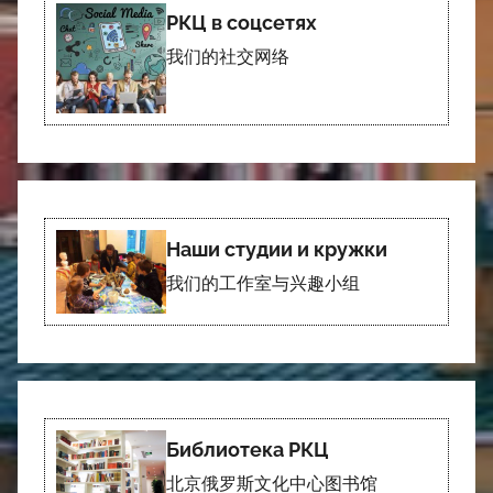
РКЦ в соцсетях
我们的社交网络
Наши студии и кружки
我们的工作室与兴趣小组
Библиотека РКЦ
北京俄罗斯文化中心图书馆