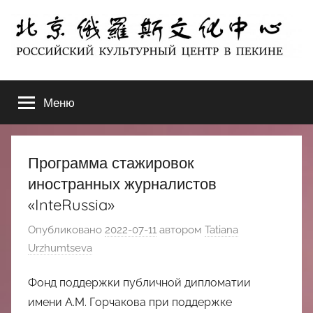
Перейти
к
содержимому
北
РОССИЙСКИЙ
КУЛЬТУРНЫЙ
Меню
京
ЦЕНТР
В
ПЕКИНЕ
俄
Программа стажировок
罗
иностранных журналистов
«InteRussia»
斯
Опубликовано
2022-07-11
автором
Tatiana
文
Urzhumtseva
化
Фонд поддержки публичной дипломатии
имени А.М. Горчакова при поддержке