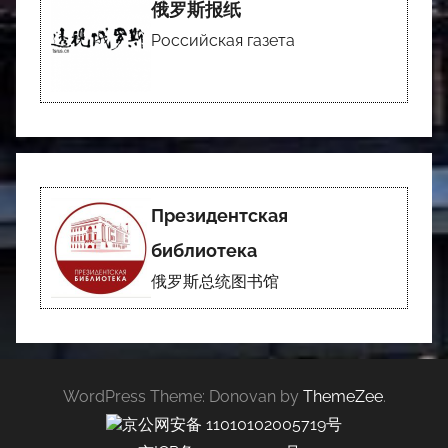
俄罗斯报纸
Российская газета
Президентская
библиотека
俄罗斯总统图书馆
WordPress Theme: Donovan by
ThemeZee
.
京公网安备 11010102005719号