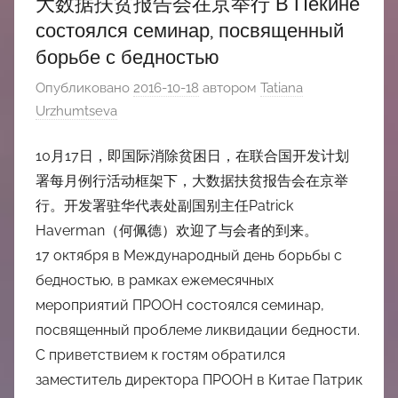
大数据扶贫报告会在京举行 В Пекине
состоялся семинар, посвященный
борьбе с бедностью
Опубликовано
2016-10-18
автором
Tatiana
Urzhumtseva
10月17日，即国际消除贫困日，在联合国开发计划
署每月例行活动框架下，大数据扶贫报告会在京举
行。开发署驻华代表处副国别主任Patrick
Haverman（何佩德）欢迎了与会者的到来。
17 октября в Международный день борьбы с
бедностью, в рамках ежемесячных
мероприятий ПРООН состоялся семинар,
посвященный проблеме ликвидации бедности.
С приветствием к гостям обратился
заместитель директора ПРООН в Китае Патрик