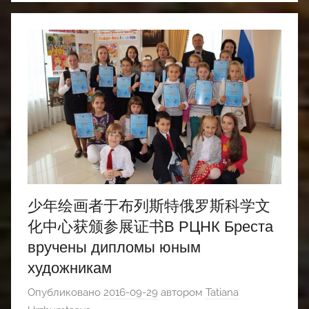
少年绘画者于布列斯特俄罗斯科学文
化中心获颁参展证书В РЦНК Бреста
вручены дипломы юным
художникам
Опубликовано
2016-09-29
автором
Tatiana