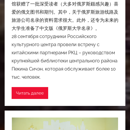
馆获赠了一批深受读者（大多对俄罗斯颇感兴趣）喜
爱的俄文图书和期刊。其中，关于俄罗斯旅游线路及
旅游公司名录的资料需求很大。此外，还专为未来的
大学生准备了中文版《俄罗斯大学名录》。
28 сентября сотрудники Российского
культурного центра провели встречу с
китайскими партнерами РКЦ – руководством
крупнейшей библиотеки центрального района
Пекина Сичэн, которая обслуживает более 10
тыс. человек.
Читать далее