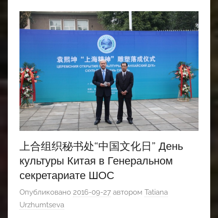
上合组织秘书处“中国文化日” День
культуры Китая в Генеральном
секретариате ШОС
Опубликовано
2016-09-27
автором
Tatiana
Urzhumtseva