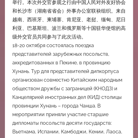
举行。本次外交官参观之行由中国人民对外友好协会
和长沙市（湖南省省会）外事办公室联袂组织。来自
越南、西班牙、柬埔寨、肯尼亚、老挝、缅甸、尼日
利亚、巴基斯坦、波兰和俄罗斯等十国驻华使馆的高
级外交官员共同参与了此次活动。
18-20 октября состоялась поездка
представителей зарубежных посольств,
аккредитованных в Пекине, в провинцию
Хунань. Тур для представителей дипкорпуса
организован совместно Китайским народным
обществом дружбы с заграницей (КНОДЗ) и
Канцелярией иностранных дел (КИД) столицы
провинции Хунань – города Чанша. В
мероприятии приняли участие старшие
дипломаты посольств десяти государств:
Вьетнама, Испании, Камбоджи, Кении, Лаоса,