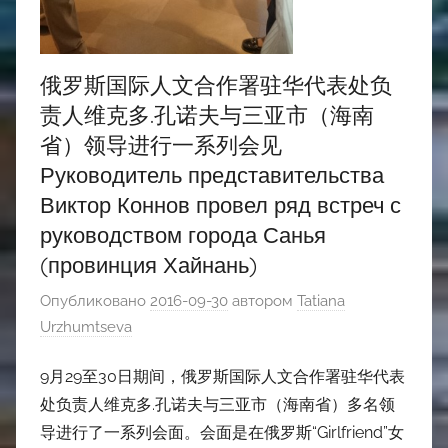
俄罗斯国际人文合作署驻华代表处负
责人维克多.孔诺夫与三亚市（海南
省）领导进行一系列会见
Руководитель представительства
Виктор Коннов провел ряд встреч с
руководством города Санья
(провинция Хайнань)
Опубликовано
2016-09-30
автором
Tatiana
Urzhumtseva
9月29至30日期间，俄罗斯国际人文合作署驻华代表
处负责人维克多.孔诺夫与三亚市（海南省）多名领
导进行了一系列会面。会面是在俄罗斯“Girlfriend”女