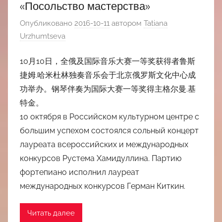
«Посольство мастерства»
Опубликовано
2016-10-11
автором
Tatiana
Urzhumtseva
10月10日，全俄及国际音乐大赛一等奖获得者鲁斯
捷姆.哈米杜林独奏音乐会于北京俄罗斯文化中心成
功举办。钢琴伴奏为国际大赛一等奖得主格尔曼.基
特金。
10 октября в Российском культурном центре с
большим успехом состоялся сольный концерт
лауреата всероссийских и международных
конкурсов Рустема Хамидуллина. Партию
фортепиано исполнил лауреат
международных конкурсов Герман Киткин.
Читать далее