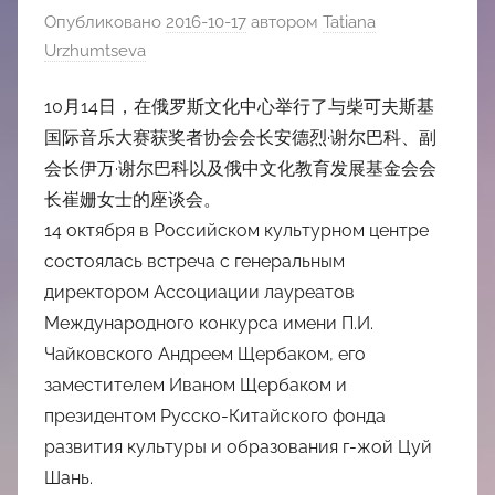
Опубликовано
2016-10-17
автором
Tatiana
Urzhumtseva
10月14日，在俄罗斯文化中心举行了与柴可夫斯基
国际音乐大赛获奖者协会会长安德烈·谢尔巴科、副
会长伊万·谢尔巴科以及俄中文化教育发展基金会会
长崔姗女士的座谈会。
14 октября в Российском культурном центре
состоялась встреча с генеральным
директором Ассоциации лауреатов
Международного конкурса имени П.И.
Чайковского Андреем Щербаком, его
заместителем Иваном Щербаком и
президентом Русско-Китайского фонда
развития культуры и образования г-жой Цуй
Шань.