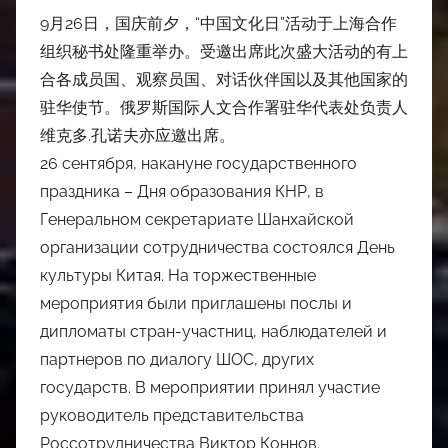
9月26日，国庆前夕，“中国文化日”活动于上海合作
组织秘书处隆重举办。受邀出席此次盛大活动的有上
合各成员国、观察员国、对话伙伴国以及其他国家的
驻华使节。俄罗斯国际人文合作署驻华代表处负责人
维克多.孔诺夫亦应邀出席。
26 сентября, накануне государственного
праздника – Дня образования КНР, в
Генеральном секретариате Шанхайской
организации сотрудничества состоялся День
культуры Китая. На торжественные
мероприятия были приглашены послы и
дипломаты стран-участниц, наблюдателей и
партнеров по диалогу ШОС, других
государств. В мероприятии принял участие
руководитель представительства
Россотрудничества Виктор Коннов.