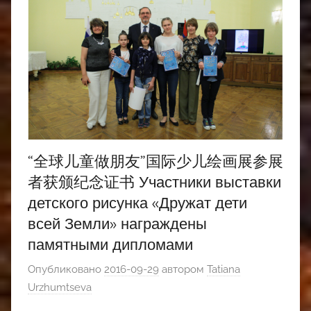
“全球儿童做朋友”国际少儿绘画展参展
者获颁纪念证书 Участники выставки
детского рисунка «Дружат дети
всей Земли» награждены
памятными дипломами
Опубликовано
2016-09-29
автором
Tatiana
Urzhumtseva