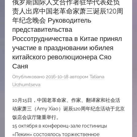
俄罗斯国际人文合作署驻华代表处负
责人出席中国老革命家萧三诞辰120周
年纪念晚会 Руководитель
представительства
Россотрудничества в Китае принял
участие в праздновании юбилея
китайского революционера Сяо
Саня
Опубликовано
2016-10-18
автором
Tatiana
Urzhumtseva
10月15日，中国老革命家、作家、翻译家和社会活
动家萧三（Amy Xiao）诞辰120周年纪念活动于北京
饭店会议厅隆重举行。
15 октября в конференц-зале гостиницы
«Пекин» состоялось торжественное