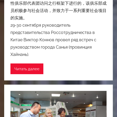
性俱乐部代表团访问之行框架下进行的，该俱乐部成
员积极参与社会活动，并致力于一系列重要社会项目
的实施。
29-30 сентября руководитель
представительства Россотрудничества в
Китае Виктор Коннов провел ряд встреч с
руководством города Санья (провинция
Хайнань).
Читать далее