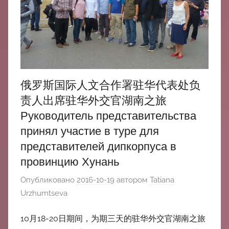
中
心
俄罗斯国际人文合作署驻华代表处负
责人出席驻华外交官湖南之旅
Руководитель представительства
принял участие в туре для
представителей дипкорпуса в
провинцию Хунань
Опубликовано
2016-10-19
автором
Tatiana
Urzhumtseva
10月18-20日期间，为期三天的驻华外交官湖南之旅