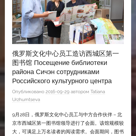
俄罗斯文化中心员工造访西城区第一
图书馆 Посещение библиотеки
района Сичэн сотрудниками
Российского культурного центра
Опубликовано
2016-09-29
автором
Tatiana
Urzhumtseva
9月28日，俄罗斯文化中心员工与中方合作伙伴－北
京市西城区第一图书馆领导进行了会面。该馆规模较
大，可满足上万名读者的阅读需求。会面期间，图书