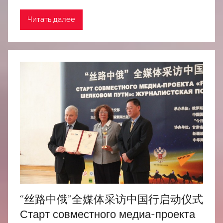
Читать далее
“丝路中俄”全媒体采访中国行启动仪式
Старт совместного медиа-проекта