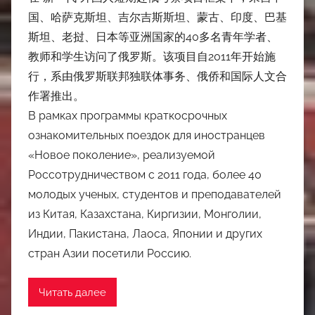
国、哈萨克斯坦、吉尔吉斯斯坦、蒙古、印度、巴基
斯坦、老挝、日本等亚洲国家的40多名青年学者、
教师和学生访问了俄罗斯。该项目自2011年开始施
行，系由俄罗斯联邦独联体事务、俄侨和国际人文合
作署推出。
В рамках программы краткосрочных
ознакомительных поездок для иностранцев
«Новое поколение», реализуемой
Россотрудничеством с 2011 года, более 40
молодых ученых, студентов и преподавателей
из Китая, Казахстана, Киргизии, Монголии,
Индии, Пакистана, Лаоса, Японии и других
стран Азии посетили Россию.
Читать далее