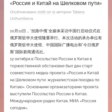
«Россия и Китай на Шелковом пути»
Опубликовано
2016-10-11
автором
Tatiana
Urzhumtseva
10月12日，“丝路中俄”全媒体采访中国行启动仪式在
俄罗斯驻华大使馆隆重举行。本次活动的承办单位有
俄罗斯驻华大使馆、中国国际广播电台和“今日俄罗
斯”国际新闻通讯社。
12 октября в Посольстве России в Китае в
торжественной обстановке был дан старт
совместного медиа-проекта «Россия и Китай
на Шелковом пути: журналистская поездка по
Китаю». Основными организаторами проекта
выступили Посольство России в Китае,
Международное радио Китая, МИА «Россия
сегодня».