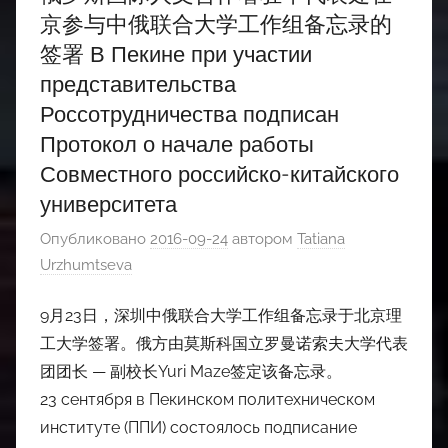
京参与中俄联合大学工作组备忘录的
签署 В Пекине при участии
представительства
Россотрудничества подписан
Протокол о начале работы
Совместного российско-китайского
университета
Опубликовано
2016-09-24
автором
Tatiana
Urzhumtseva
9月23日，深圳中俄联合大学工作组备忘录于北京理
工大学签署。俄方由莫斯科国立罗曼诺索夫大学代表
团团长 — 副校长Yuri Maze签定该备忘录。
23 сентября в Пекинском политехническом
институте (ППИ) состоялось подписание