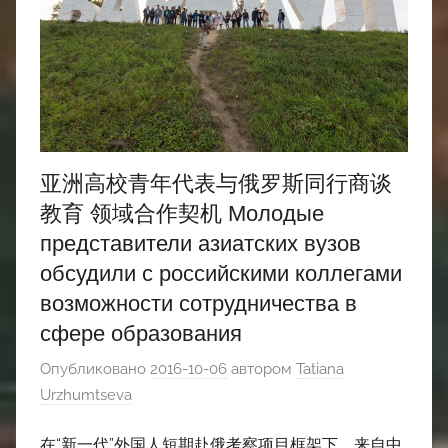
亚洲高校青年代表与俄罗斯同行商谈
教育 领域合作契机 Молодые
представители азиатских вузов
обсудили с российскими коллегами
возможности сотрудничества в
сфере образования
Опубликовано
2016-10-06
автором
Tatiana
Urzhumtseva
在“新一代”外国人短期赴俄考察项目框架下，来自中