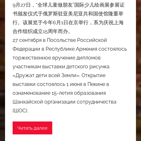
9月27日，“全球儿童做朋友”国际少儿绘画展参展证
书颁发仪式于俄罗斯驻亚美尼亚共和国使馆隆重举
行。该展览于今年6月1日在京举行，系为庆祝上海
合作组织成立15周年而办。
27 сентября в Посольстве Российской
Федерации в Республике Армения состоялось
торжественное вручение дипломов
участникам выставки детского рисунка
«Дружат дети всей Земли». Открытие
выставки состоялось 1 июня в Пекине в
ознаменование 15-летия образования
Шанхайской организации сотрудничества
(ШОС).
Читать далее