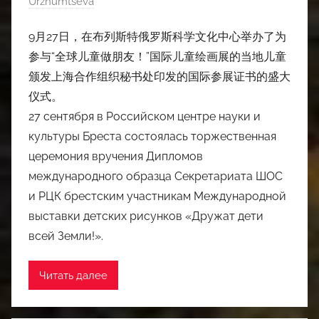
Urzhumtseva
9月27日，在布列斯特俄罗斯科学文化中心举办了为
参与“全球儿童做朋友！”国际儿童绘画展的当地儿童
颁发上海合作组织秘书处印发的国际参展证书的盛大
仪式。
27 сентября в Российском центре науки и
культуры Бреста состоялась торжественная
церемония вручения Дипломов
международного образца Секретариата ШОС
и РЦК брестским участникам Международной
выставки детских рисунков «Дружат дети
всей Земли!».
Читать далее