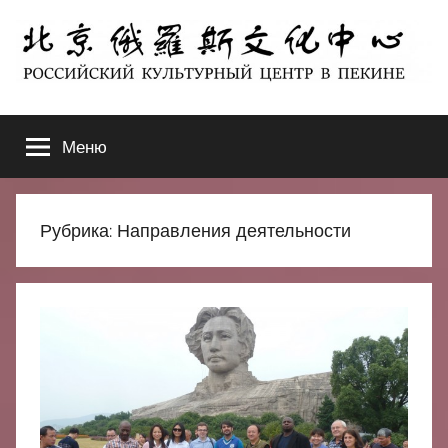
Перейти
к
содержимому
北
РОССИЙСКИЙ
КУЛЬТУРНЫЙ
Меню
京
ЦЕНТР
В
ПЕКИНЕ
俄
Рубрика:
Направления деятельности
罗
斯
文
化